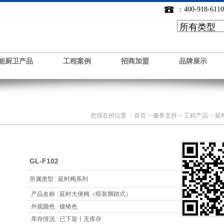
：400-918-6110
能厨卫产品
工程案例
招商加盟
品牌展示
您现在的位置 ：
首页
--
服务支持
--
工程产品
-- 
GL-F102
所属类型 : 延时阀系列
产品名称 : 延时大便阀（暗装脚踏式）
外观颜色 : 镀铬色
库存情况 : 已下架丨无库存