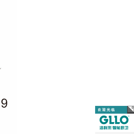
0
欢 迎 光 临