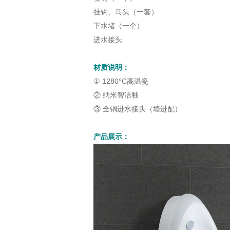
挂钩、马头（一套）
下水堵（一个）
进水接头
材质说明：
①
1280°C高温瓷
②
纳米智洁釉
③ 全铜进水接头（墙进配）
产品展示：