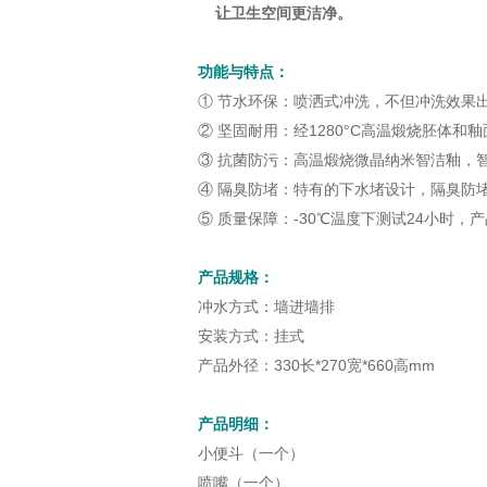
让卫生空间更洁净。
功能与特点：
①
节水环保
：
喷洒式冲洗，不但冲洗效果
② 坚固耐用：经1280°C高温煅烧胚体和釉
③
抗菌防污：高温煅烧微晶纳米智洁釉，
④ 隔臭防堵：特有的下水堵设计，隔臭防
⑤
质量保障：-30℃温度下测试24小时，
产品规格：
冲水方式：墙进墙排
安装方式：挂式
产品外径：330长*270宽*660高mm
产品明细：
小便斗（一个）
喷嘴（一个）