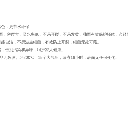
出色，更节水环保。
面，
密度大，吸水率低
，不易开裂，不易发黄，釉面有效保护胚体，久经
智能自洁，不易滋生细菌，有效防止开裂，细菌无处可藏。
堵，告别污染和异味，呵护家人健康。
产品无裂纹。经200℃，15个大气压，蒸煮16小时，表面无任何变化。