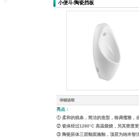
小便斗/陶瓷挡板
详细说明
亮点：
① 柔和的线条，简洁的造型，格调儒雅，
②
瓷体经过1280
°C
高温煅烧，另其密度更
③
陶瓷胚体三层釉面施釉，顶层为纳米智