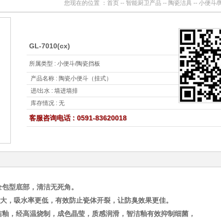
您现在的位置 ：
首页
--
智能厨卫产品
--
陶瓷洁具
-- 小便斗
GL-7010(cx)
所属类型 : 小便斗/陶瓷挡板
产品名称 : 陶瓷小便斗（挂式）
进/出水 : 墙进墙排
库存情况 : 无
客服咨询电话 : 0591-83620018
全包型底部，清洁无死角。
大，吸水率更低，
有效防止瓷体开裂，
让防臭效果更佳。
洁釉，经高温烧制，成色晶莹，质感润滑，智洁釉有效抑制细菌，