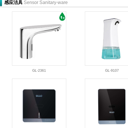
感应洁具
Sensor Sanitary-ware
GL-2361
GL-9107